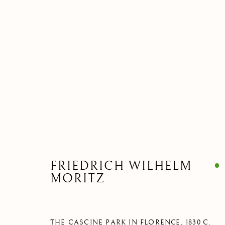
DISEGNI E ACQUARELLI
Privacy Policy
Manage cookies
FRIEDRICH WILHELM
MORITZ
COPYRIGHT © 2021 PAOLO ANTONACCI SRL.
SITO CREAT
THE CASCINE PARK IN FLORENCE
,
1830 C.