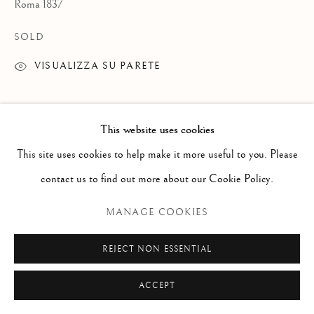
info@paoloantonacci.com
Roma 1837
p.iva 05252941009
SOLD
VISUALIZZA SU PARETE
MAGGIORI INDICAZIONI
This website uses cookies
This site uses cookies to help make it more useful to you. Please
contact us to find out more about our Cookie Policy.
MANAGE COOKIES
REJECT NON ESSENTIAL
ACCEPT
La nostra veduta proviene da una