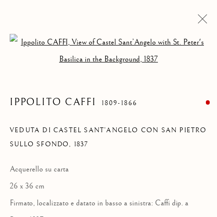
Open a larger version of the follow
COLLEZIONE
IPPOLITO CAFFI
1809-1866
Privacy Policy
Manage cookies
COPYRIGHT © 2021 PAOLO ANTONACCI SRL.
VEDUTA DI CASTEL SANT’ANGELO CON SAN PIETRO
SITO CREATO DA ARTLOGIC
SULLO SFONDO
,
1837
PAOLO ANTONACCI
SRL
Acquerello su carta
Via Alibert 16/a, 00187 Roma, IT
26 x 36 cm
Telefono: + 39 06 32651679
Firmato, localizzato e datato in basso a sinistra: Caffi dip. a