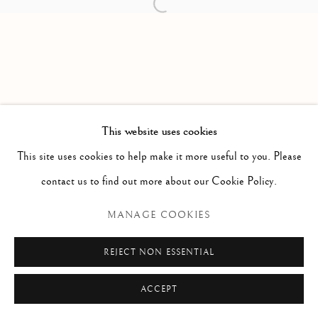
Open a larger version of the follow
PAOLO ANTONACCI
SRL
Via Alibert 16/a, 00187 Roma, IT
Telefono: + 39 06 32651679
info@paoloantonacci.com
p.iva 05252941009
This website uses cookies
This site uses cookies to help make it more useful to you. Please
contact us to find out more about our Cookie Policy.
MANAGE COOKIES
REJECT NON ESSENTIAL
ACCEPT
RICHIEDI INFORMAZIONI